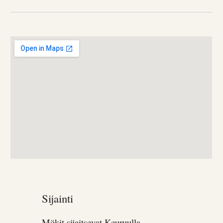
Sijainti
Mökit sijaitsevat Keuruulla,