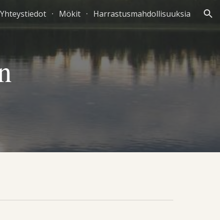
Yhteystiedot
Mökit
Harrastusmahdollisuuksia
ion
n